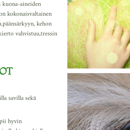
ja kuona-aineiden
on kokonaisvaltainen
m.päänsärkyyn, kehon
kierto vahvistuu,tressin
OT
la savilla sekä
pii hyvin