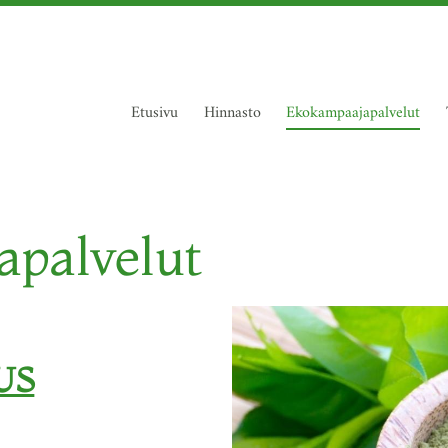
Etusivu
Hinnasto
Ekokampaajapalvelut
palvelut
US