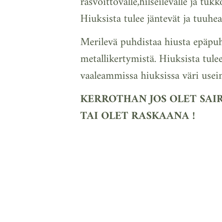
rasvoittovalle,hilseilevälle ja tukk
Hiuksista tulee jäntevät ja tuuh
Merilevä puhdistaa hiusta epäpuh
metallikertymistä. Hiuksista tulee
vaaleammissa hiuksissa väri usei
KERROTHAN JOS OLET SAI
TAI OLET RASKAANA !