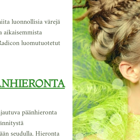
ita luonnollisia värejä
ja aikaisemmista
ä Radicon luomutuotetut
ÄNHIERONTA
hjautuva päänhieronta
jännitystä
pään seudulla. Hieronta